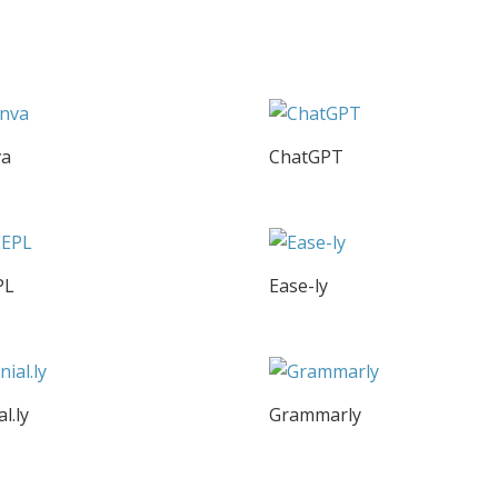
va
ChatGPT
PL
Ease-ly
l.ly
Grammarly