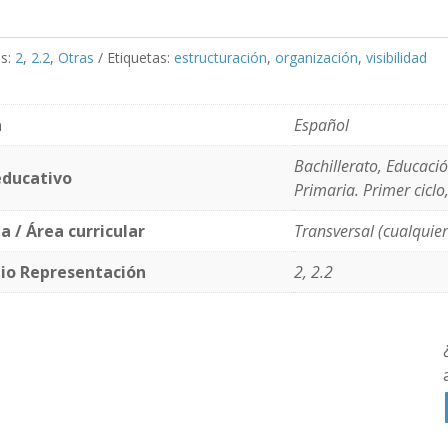
as:
2
,
2.2
,
Otras
Etiquetas:
estructuración
,
organización
,
visibilidad
a
Español
Bachillerato, Educació
educativo
Primaria. Primer ciclo
a / Área curricular
Transversal (cualquier
pio Representación
2, 2.2