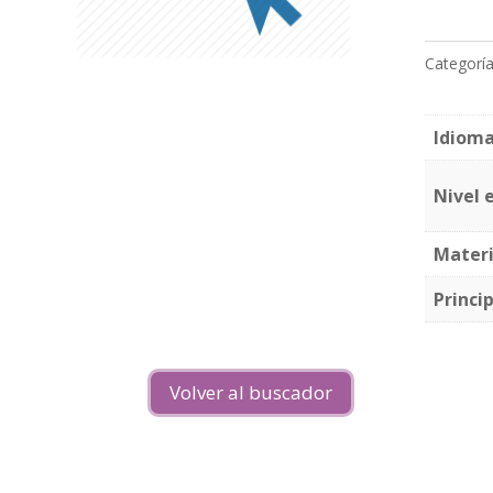
Categorí
Idiom
Nivel 
Materi
Princi
Volver al buscador