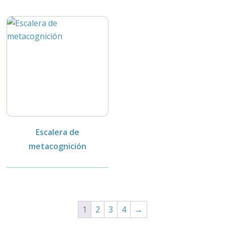
Escalera de
metacognición
1
2
3
4
→