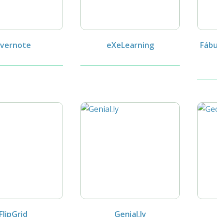
Evernote
eXeLearning
Fábu
FlipGrid
Genial.ly