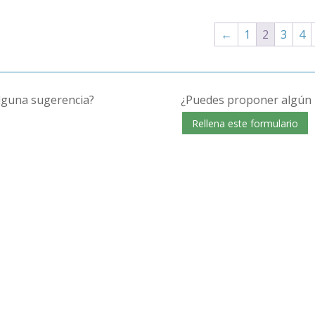
←
1
2
3
4
alguna sugerencia?
¿Puedes proponer algún 
Rellena este formulario